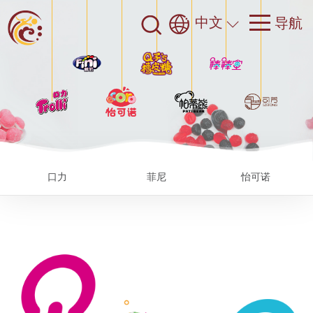
中文
口力
菲尼
怡可诺